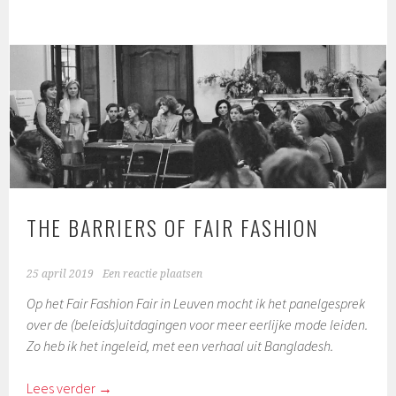
THE BARRIERS OF FAIR FASHION
25 april 2019
Een reactie plaatsen
Op het Fair Fashion Fair in Leuven mocht ik het panelgesprek
over de (beleids)uitdagingen voor meer eerlijke mode leiden.
Zo heb ik het ingeleid, met een verhaal uit Bangladesh.
Lees verder
→