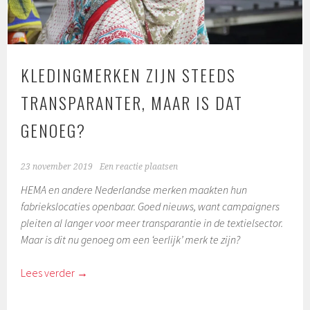
KLEDINGMERKEN ZIJN STEEDS
TRANSPARANTER, MAAR IS DAT
GENOEG?
23 november 2019
Een reactie plaatsen
HEMA en andere Nederlandse merken maakten hun
fabriekslocaties openbaar. Goed nieuws, want campaigners
pleiten al langer voor meer transparantie in de textielsector.
Maar is dit nu genoeg om een ‘eerlijk’ merk te zijn?
Lees verder
→