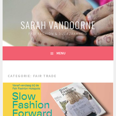
Spring
naar
inhoud
SARAH VANDOORNE
FAIR FASHION & DUURZAAMHEID
MENU
CATEGORIE:
FAIR TRADE