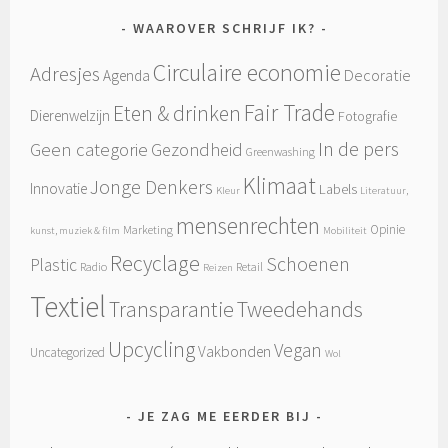
WAAROVER SCHRIJF IK?
Circulaire economie
Adresjes
Decoratie
Agenda
Fair Trade
Eten & drinken
Dierenwelzijn
Fotografie
In de pers
Geen categorie
Gezondheid
Greenwashing
Klimaat
Jonge Denkers
Innovatie
Labels
Kleur
Literatuur,
mensenrechten
Opinie
Marketing
kunst, muziek & film
Mobiliteit
Recyclage
Schoenen
Plastic
Radio
Retail
Reizen
Textiel
Tweedehands
Transparantie
Upcycling
Vegan
Vakbonden
Uncategorized
Wol
JE ZAG ME EERDER BIJ