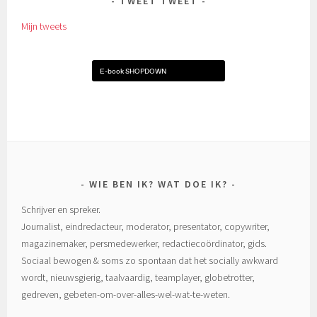
TWEET TWEET
Mijn tweets
E-book SHOPDOWN
WIE BEN IK? WAT DOE IK?
Schrijver en spreker.
Journalist, eindredacteur, moderator, presentator, copywriter,
magazinemaker, persmedewerker, redactiecoördinator, gids.
Sociaal bewogen & soms zo spontaan dat het socially awkward
wordt, nieuwsgierig, taalvaardig, teamplayer, globetrotter,
gedreven, gebeten-om-over-alles-wel-wat-te-weten.