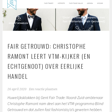
FAIR GETROUWD: CHRISTOPHE
RAMONT LEERT VTM-KIJKER (EN
ECHTGENOOT) OVER EERLIJKE
HANDEL
26 april 2020
Een reactie plaatsen
Huwelijksklokken bij Gent Fair Trade: Noord-Zuid-ambtenaar
Christophe Ramont nam deel aan het VTM-programma Blind
Getrouwd en dat zullen fast fashionisto/a’s geweten hebben.