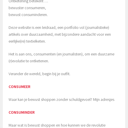
Ontketening betekent …
bewuster consumeren,
bewust consuminderen.
Deze website is een leidraad, een portfolio vol (journalistieke)
artikels over duurzaamheid, met bijzondere aandacht voor een
eerlijke(re) textielketen.
Het is aan ons, consumenten (en journalisten), om een duurzame
(r)evolutie te ontketenen.
Verander de wereld, begin bij je outfit.
CONSUMEER
Waar kan je bewust shoppen zonder schuldgevoel? Mijn adresjes
CONSUMINDER
Maar wat is bewust shoppen en hoe kunnen we de revolutie