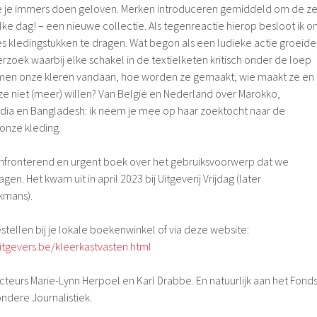
ie je immers doen geloven. Merken introduceren gemiddeld om de z
ke dag! – een nieuwe collectie. Als tegenreactie hierop besloot ik 
es kledingstukken te dragen. Wat begon als een ludieke actie groeide
erzoek waarbij elke schakel in de textielketen kritisch onder de loep
en onze kleren vandaan, hoe worden ze gemaakt, wie maakt ze en
ze niet (meer) willen? Van België en Nederland over Marokko,
ndia en Bangladesh: ik neem je mee op haar zoektocht naar de
onze kleding.
nfronterend en urgent boek over het gebruiksvoorwerp dat we
en. Het kwam uit in april 2023 bij Uitgeverij Vrijdag (later
kmans).
tellen bij je lokale boekenwinkel of via deze website:
tgevers.be/kleerkastvasten.html
teurs Marie-Lynn Herpoel en Karl Drabbe. En natuurlijk aan het Fond
ndere Journalistiek.