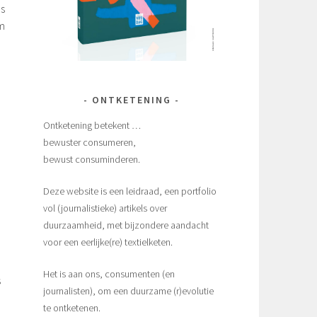
es
om
ONTKETENING
Ontketening betekent …
bewuster consumeren,
bewust consuminderen.
Deze website is een leidraad, een portfolio
vol (journalistieke) artikels over
duurzaamheid, met bijzondere aandacht
voor een eerlijke(re) textielketen.
Het is aan ons, consumenten (en
s
journalisten), om een duurzame (r)evolutie
te ontketenen.