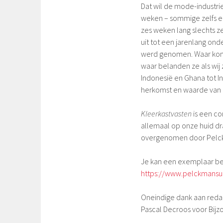
Dat wil de mode-industr
weken – sommige zelfs el
zes weken lang slechts z
uit tot een jarenlang ond
werd genomen. Waar kom
waar belanden ze als wij 
Indonesië en Ghana tot I
herkomst en waarde van 
Kleerkastvasten
is een co
allemaal op onze huid drag
overgenomen door Pelc
Je kan een exemplaar bes
https://www.pelckmansui
Oneindige dank aan redac
Pascal Decroos voor Bijzo