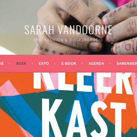
SARAH VANDOORNE
FAIR FASHION & DUURZAAMHEID
IE
BOEK
EXPO
E-BOOK
AGENDA
SAMENWER