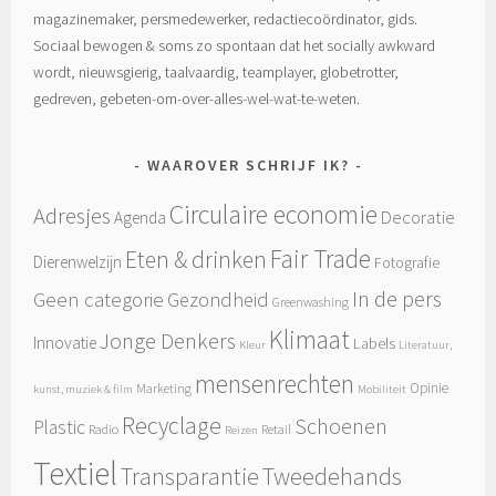
magazinemaker, persmedewerker, redactiecoördinator, gids.
Sociaal bewogen & soms zo spontaan dat het socially awkward
wordt, nieuwsgierig, taalvaardig, teamplayer, globetrotter,
gedreven, gebeten-om-over-alles-wel-wat-te-weten.
WAAROVER SCHRIJF IK?
Circulaire economie
Adresjes
Decoratie
Agenda
Fair Trade
Eten & drinken
Dierenwelzijn
Fotografie
In de pers
Geen categorie
Gezondheid
Greenwashing
Klimaat
Jonge Denkers
Innovatie
Labels
Kleur
Literatuur,
mensenrechten
Opinie
Marketing
kunst, muziek & film
Mobiliteit
Recyclage
Schoenen
Plastic
Radio
Retail
Reizen
Textiel
Tweedehands
Transparantie