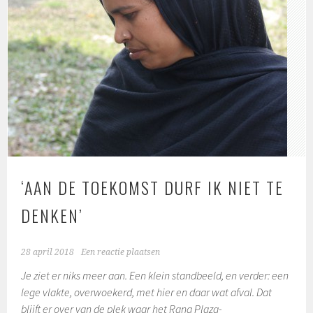
‘AAN DE TOEKOMST DURF IK NIET TE
DENKEN’
28 april 2018
Een reactie plaatsen
Je ziet er niks meer aan. Een klein standbeeld, en verder: een
lege vlakte, overwoekerd, met hier en daar wat afval. Dat
blijft er over van de plek waar het Rana Plaza-