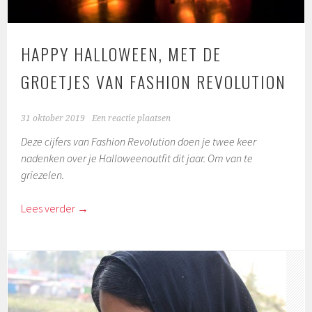
HAPPY HALLOWEEN, MET DE
GROETJES VAN FASHION REVOLUTION
31 oktober 2019
Een reactie plaatsen
Deze cijfers van Fashion Revolution doen je twee keer
nadenken over je Halloweenoutfit dit jaar. Om van te
griezelen.
Lees verder
→