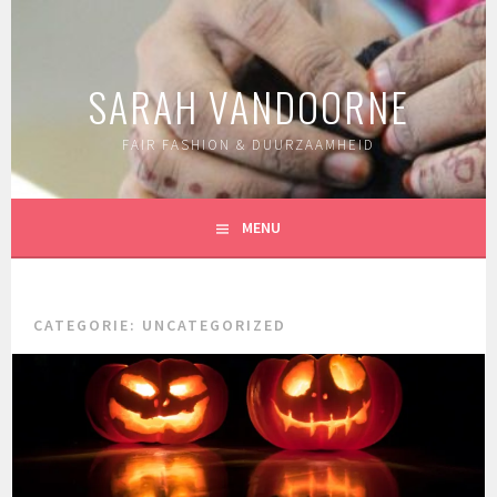
Spring
naar
inhoud
SARAH VANDOORNE
FAIR FASHION & DUURZAAMHEID
MENU
CATEGORIE:
UNCATEGORIZED