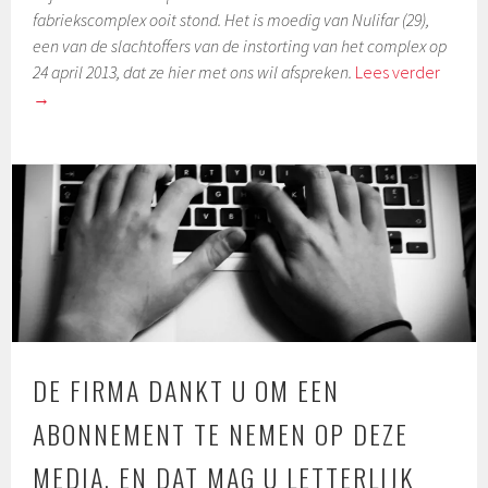
fabriekscomplex ooit stond. Het is moedig van Nulifar (29),
een van de slachtoffers van de instorting van het complex op
24 april 2013, dat ze hier met ons wil afspreken.
Lees verder
→
DE FIRMA DANKT U OM EEN
ABONNEMENT TE NEMEN OP DEZE
MEDIA. EN DAT MAG U LETTERLIJK