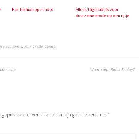
w
Fair fashion op school
Alle nuttige labels voor
duurzame mode op een rijtje
ire economie
,
Fair Trade
,
Textiel
TIE
 Indonesië
Waar stopt Black Friday?
t gepubliceerd.
Vereiste velden zijn gemarkeerd met
*