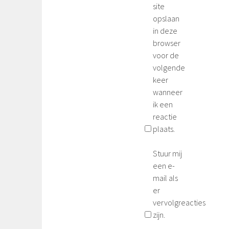
site
opslaan
in deze
browser
voor de
volgende
keer
wanneer
ik een
reactie
plaats.
Stuur mij
een e-
mail als
er
vervolgreacties
zijn.