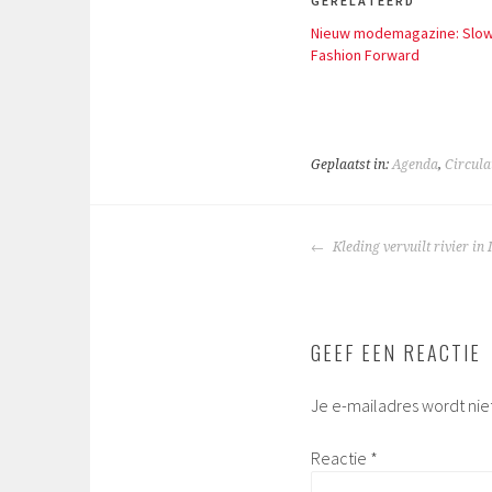
GERELATEERD
Nieuw modemagazine: Slo
Fashion Forward
Geplaatst in:
Agenda
,
Circula
BERICHTNAVIGA
Kleding vervuilt rivier in
GEEF EEN REACTIE
Je e-mailadres wordt nie
Reactie
*