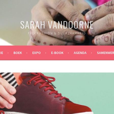
SARAH VANDOORNE
FAIR FASHION & DUURZAAMHEID
IE
BOEK
EXPO
E-BOOK
AGENDA
SAMENWER