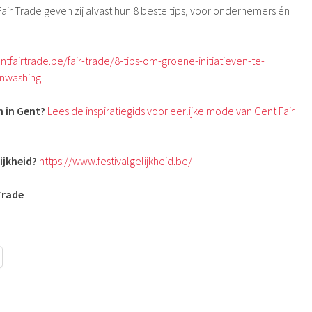
air Trade geven zij alvast hun 8 beste tips, voor ondernemers én
entfairtrade.be/fair-trade/8-tips-om-groene-initiatieven-te-
nwashing
n in Gent?
Lees de inspiratiegids voor eerlijke mode van Gent Fair
ijkheid?
https://www.festivalgelijkheid.be/
Trade