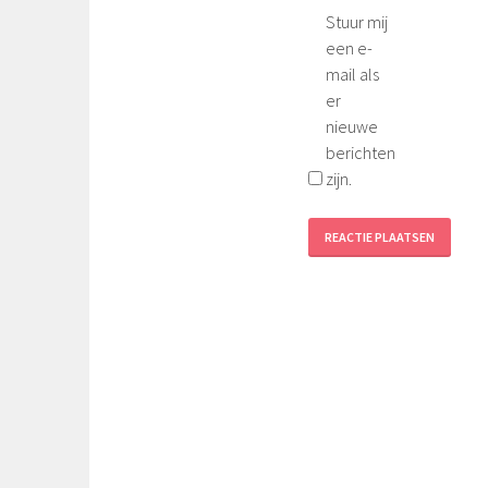
Stuur mij
een e-
mail als
er
nieuwe
berichten
zijn.