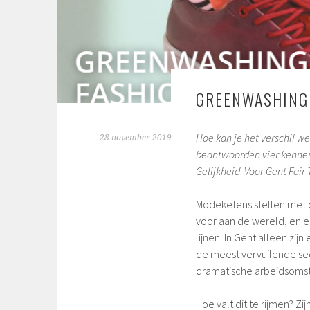
GREENWASHING 
Hoe kan je het verschil w
28 november 2019
beantwoorden vier kenners
Gelijkheid
.
Voor Gent Fair 
Modeketens stellen met 
voor aan de wereld, en 
lijnen. In Gent alleen zij
de meest vervuilende sec
dramatische arbeidsoms
Hoe valt dit te rijmen? Z