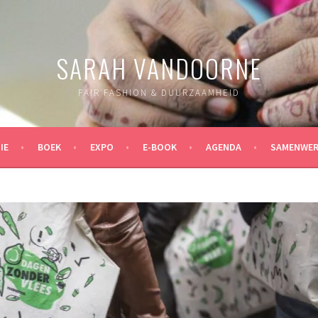
SARAH VANDOORNE
FAIR FASHION & DUURZAAMHEID
IE
BOEK
EXPO
E-BOOK
AGENDA
SAMENWER