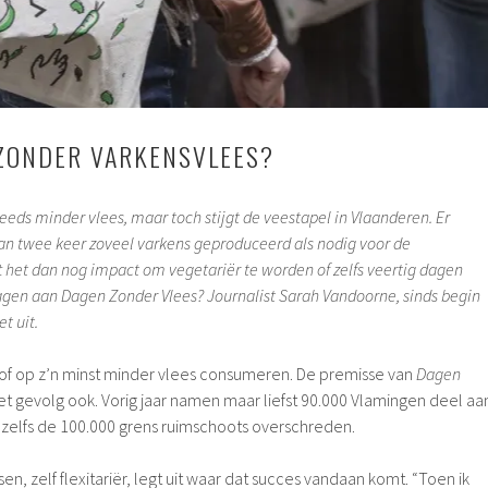
ZONDER VARKENSVLEES?
ds minder vlees, maar toch stijgt de veestapel in Vlaanderen. Er
n twee keer zoveel varkens geproduceerd als nodig voor de
 het dan nog impact om vegetariër te worden of zelfs veertig dagen
dragen aan Dagen Zonder Vlees? Journalist Sarah Vandoorne, sinds begin
et uit.
of op z’n minst minder vlees consumeren. De premisse van
Dagen
et gevolg ook. Vorig jaar namen maar liefst 90.000 Vlamingen deel aa
t zelfs de 100.000 grens ruimschoots overschreden.
sen, zelf flexitariër, legt uit waar dat succes vandaan komt. “Toen ik