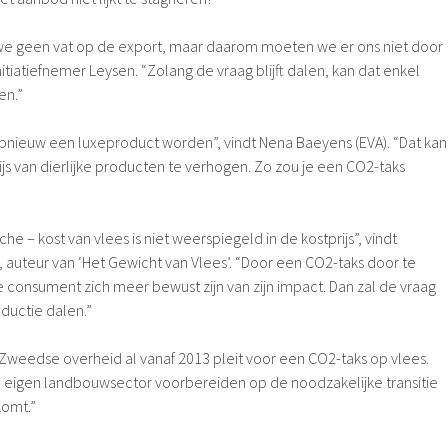
e geen vat op de export, maar daarom moeten we er ons niet door
itiatiefnemer Leysen. “Zolang de vraag blijft dalen, kan dat enkel
en.”
pnieuw een luxeproduct worden”, vindt Nena Baeyens (EVA). “Dat kan
js van dierlijke producten te verhogen. Zo zou je een CO2-taks
he – kost van vlees is niet weerspiegeld in de kostprijs”, vindt
, auteur van ‘Het Gewicht van Vlees’. “Door een CO2-taks door te
 de consument zich meer bewust zijn van zijn impact. Dan zal de vraag
oductie dalen.”
 Zweedse overheid al vanaf 2013 pleit voor een CO2-taks op vlees.
 eigen landbouwsector voorbereiden op de noodzakelijke transitie
komt.”