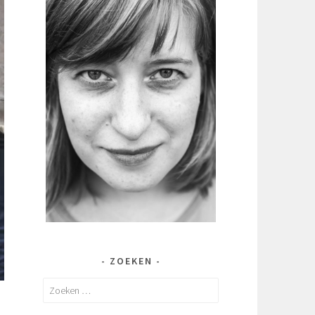
ZOEKEN
Zoeken
naar: