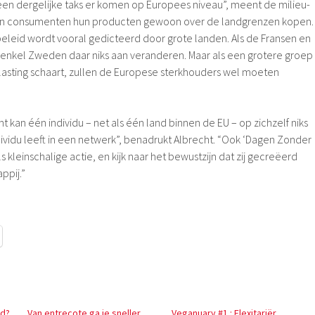
een dergelijke taks er komen op Europees niveau”, meent de milieu-
n consumenten hun producten gewoon over de landgrenzen kopen.
leid wordt vooral gedicteerd door grote landen. Als de Fransen en
 enkel Zweden daar niks aan veranderen. Maar als een grotere groep
lasting schaart, zullen de Europese sterkhouders wel moeten
t kan één individu – net als één land binnen de EU – op zichzelf niks
dividu leeft in een netwerk”, benadrukt Albrecht. “Ook ‘Dagen Zonder
s kleinschalige actie, en kijk naar het bewustzijn dat zij gecreëerd
ppij.”
nd?
Van entrecote ga je sneller
Veganuary #1 : Flexitariër