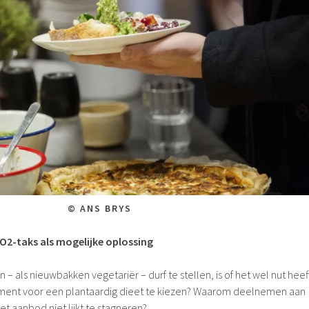
© ANS BRYS
CO2-taks als mogelijke oplossing
 – als nieuwbakken vegetariër – durf te stellen, is of het wel nut heef
ument voor een plantaardig dieet te kiezen? Waarom deelnemen aan
t aanbod niet lijkt te stagneren?