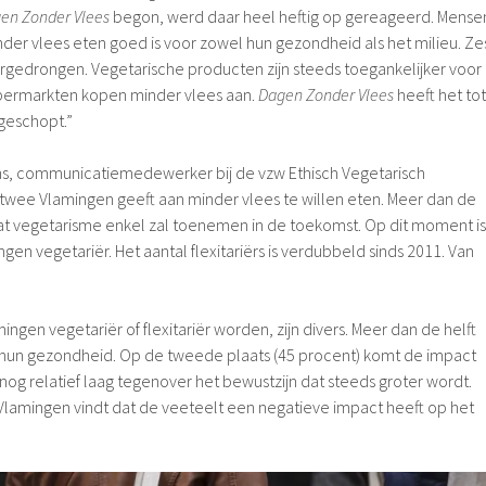
en Zonder Vlees
begon, werd daar heel heftig op gereageerd. Mense
inder vlees eten goed is voor zowel hun gezondheid als het milieu. Ze
oorgedrongen. Vegetarische producten zijn steeds toegankelijker voor
permarkten kopen minder vlees aan.
Dagen Zonder Vlees
heeft het tot
geschopt.”
, communicatiemedewerker bij de vzw Ethisch Vegetarisch
p twee Vlamingen geeft aan minder vlees te willen eten. Meer dan de
 dat vegetarisme enkel zal toenemen in de toekomst. Op dit moment is
gen vegetariër. Het aantal flexitariërs is verdubbeld sinds 2011. Van
en vegetariër of flexitariër worden, zijn divers. Meer dan de helft
 hun gezondheid. Op de tweede plaats (45 procent) komt de impact
is nog relatief laag tegenover het bewustzijn dat steeds groter wordt.
e Vlamingen vindt dat de veeteelt een negatieve impact heeft op het