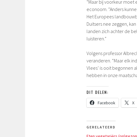
“Maar bij voorkeur moet 
econoom. “Anders kunne
Het Europees landbouwbe
Duitsers nee zeggen, kan
landen zich achter de be
luisteren.”
Volgens professor Albrech
veranderen. “Maar elk in
Vlees’ is ooit begonnen al
hebben in onze maatscha
DIT DELEN:
Facebook
X
GERELATEERD
Eten vegetariërs (on)gezo