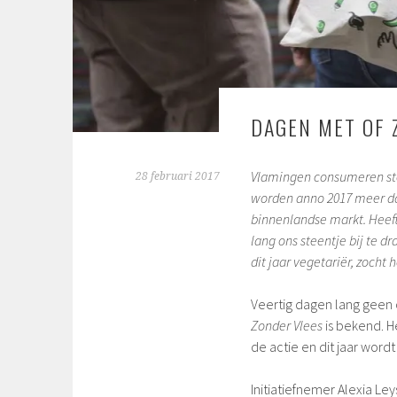
DAGEN MET OF 
Vlamingen consumeren stee
28 februari 2017
worden anno 2017 meer da
binnenlandse markt. Heeft
lang ons steentje bij te 
dit jaar vegetariër, zocht h
Veertig dagen lang geen 
Zonder Vlees
is bekend. H
de actie en dit jaar word
Initiatiefnemer Alexia Ley