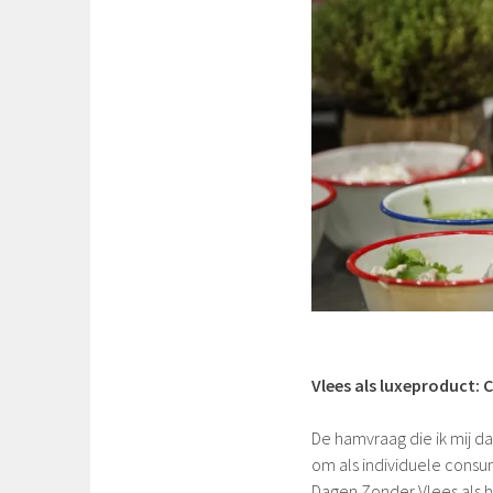
Vlees als luxeproduct: 
De hamvraag die ik mij dan
om als individuele cons
Dagen Zonder Vlees als he