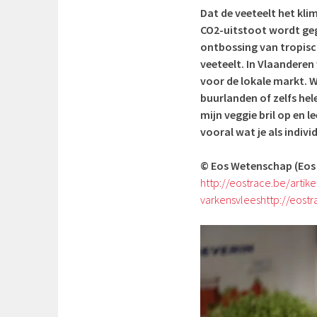
Dat de veeteelt het kli
CO2-uitstoot wordt geg
ontbossing van tropis
veeteelt. In Vlaanderen
voor de lokale markt. 
buurlanden of zelfs he
mijn veggie bril op en 
vooral wat je als indivi
© Eos Wetenschap (Eos
http://eostrace.be/arti
varkensvlees
http://eost