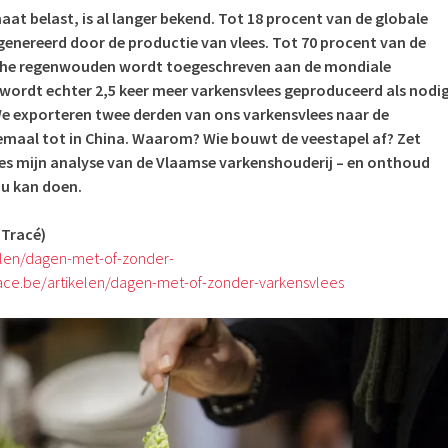
maat belast, is al langer bekend. Tot 18 procent van de globale
enereerd door de productie van vlees. Tot 70 procent van de
che regenwouden wordt toegeschreven aan de mondiale
 wordt echter 2,5 keer meer varkensvlees geproduceerd als nodi
We exporteren twee derden van ons varkensvlees naar de
lemaal tot in China. Waarom? Wie bouwt de veestapel af? Zet
lees mijn analyse van de Vlaamse varkenshouderij – en onthoud
du kan doen.
 Tracé)
kelen/dagen-met-of-zonder-
race.be/artikelen/dagen-met-of-zonder-varkensvlees