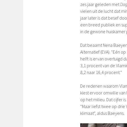
zes jaar geleden met
Dag
vielen uit de lucht dat m
jaar later is dat besef d
een breed publiek en su
in de gewone huiskamer 
Dat beaamt Nena Baeyens
Alternatief (EVA). “Eén o
helft is ervan overtuigd
3,1 procent van de Vlamin
8,2 naar 16,4 procent.”
De redenen waarom Vlaming
kiest ervoor omwille van
op het milieu. Dat cijfer 
“Maar liefst twee op dri
klimaat”, aldus Baeyens.