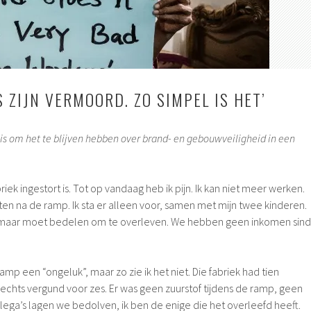
S ZIJN VERMOORD. ZO SIMPEL IS HET’
is om het te blijven hebben over brand- en gebouwveiligheid in een
briek ingestort is. Tot op vandaag heb ik pijn. Ik kan niet meer werken.
aten na de ramp. Ik sta er alleen voor, samen met mijn twee kinderen.
ie, maar moet bedelen om te overleven. We hebben geen inkomen sind
 een “ongeluk”, maar zo zie ik het niet. Die fabriek had tien
echts vergund voor zes. Er was geen zuurstof tijdens de ramp, geen
lega’s lagen we bedolven, ik ben de enige die het overleefd heeft.