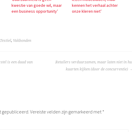
kwestie van goede wil, maar
kennen het verhaal achter
een business opportunity’
onze kleren niet’
Textiel
,
Vakbonden
TIE
stel is een daad van
Retailers verduurzamen, maar laten niet in h
kaarten kijken (door de concurrentie)
t gepubliceerd.
Vereiste velden zijn gemarkeerd met
*