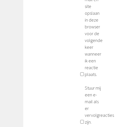
site
opslaan
in deze
browser
voor de
volgende
keer
wanneer
ik een
reactie
plaats.
Stuur mij
een e-
mail als
er
vervolgreacties
zijn.