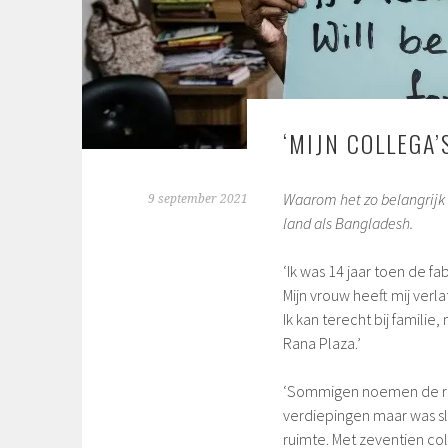
‘MIJN COLLEGA’
Waarom het zo belangrijk 
9 september 2021
land als Bangladesh.
‘Ik was 14 jaar toen de fa
Mijn vrouw heeft mij verl
Ik kan terecht bij famil
Rana Plaza.’
‘Sommigen noemen de ramp
verdiepingen maar was sl
ruimte. Met zeventien col