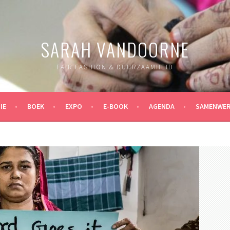
SARAH VANDOORNE
FAIR FASHION & DUURZAAMHEID
IE
BOEK
EXPO
E-BOOK
AGENDA
SAMENWER