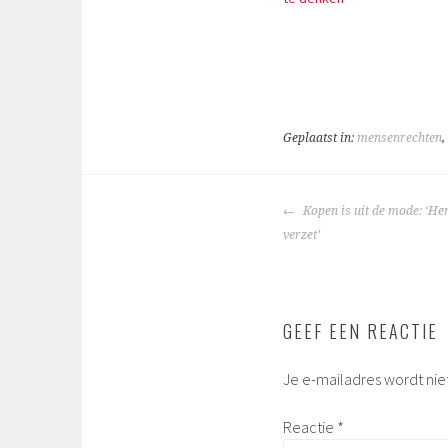
Geplaatst in:
mensenrechten
,
BERICHTNAVIGA
Kopen is uit de mode: ‘Her
verzet’
GEEF EEN REACTIE
Je e-mailadres wordt nie
Reactie
*