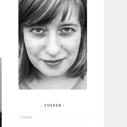
ZOEKEN
Zoeken
naar: