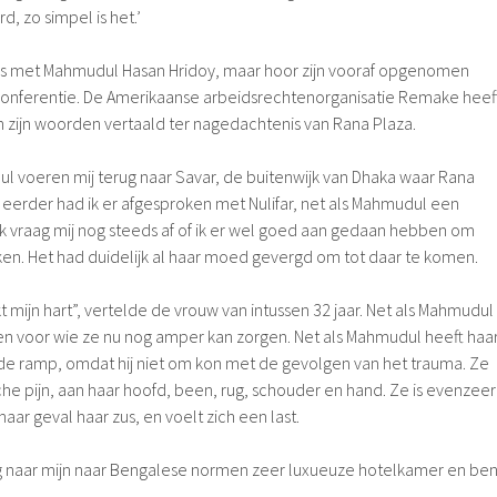
d, zo simpel is het.’
eks met Mahmudul Hasan Hridoy, maar hoor zijn vooraf opgenomen
conferentie. De Amerikaanse arbeidsrechtenorganisatie Remake heef
 zijn woorden vertaald ter nagedachtenis van Rana Plaza.
 voeren mij terug naar Savar, de buitenwijk van Dhaka waar Rana
ar eerder had ik er afgesproken met Nulifar, net als Mahmudul een
Ik vraag mij nog steeds af of ik er wel goed aan gedaan hebben om
preken. Het had duidelijk al haar moed gevergd om tot daar te komen.
kt mijn hart”, vertelde de vrouw van intussen 32 jaar. Net als Mahmudul
ren voor wie ze nu nog amper kan zorgen. Net als Mahmudul heeft haa
 de ramp, omdat hij niet om kon met de gevolgen van het trauma. Ze
he pijn, aan haar hoofd, been, rug, schouder en hand. Ze is evenzeer
 haar geval haar zus, en voelt zich een last.
ug naar mijn naar Bengalese normen zeer luxueuze hotelkamer en be