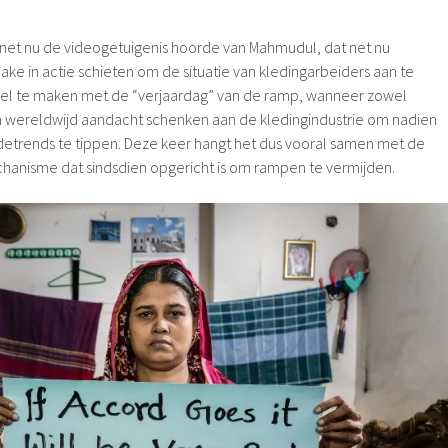
 ik net nu de videogetuigenis hoorde van Mahmudul, dat net nu
e in actie schieten om de situatie van kledingarbeiders aan te
nkel te maken met de “verjaardag” van de ramp, wanneer zowel
ia wereldwijd aandacht schenken aan de kledingindustrie om nadien
etrends te tippen. Deze keer hangt het dus vooral samen met de
hanisme dat sindsdien opgericht is om rampen te vermijden.