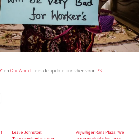
*
en
OneWorld
. Lees de update sindsdien voor
IPS
.
et
Leslie Johnston:
Vrijwilliger Rana Plaza: ‘We
‘Duurzaamheid is geen
lezen modebladen, maar