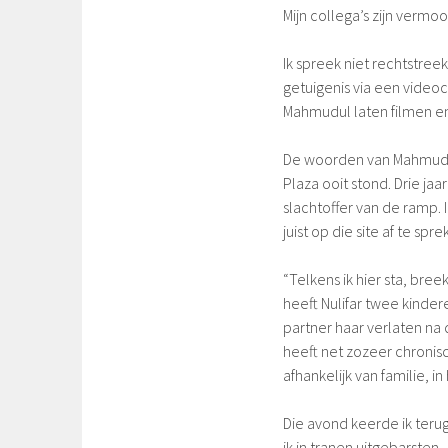
Mijn collega’s zijn vermoor
Ik spreek niet rechtstre
getuigenis via een video
Mahmudul laten filmen en
De woorden van Mahmudul
Plaza ooit stond. Drie ja
slachtoffer van de ramp. 
juist op die site af te s
“Telkens ik hier sta, bree
heeft Nulifar twee kinde
partner haar verlaten na
heeft net zozeer chronisc
afhankelijk van familie, in
Die avond keerde ik ter
ik in tranen uitgebarsten.