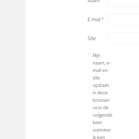
Naam
*
E-mail
*
Site
Mijn
naam, e-
mail en
site
opslaan
in deze
browser
voor de
volgende
keer
wanneer
ik een