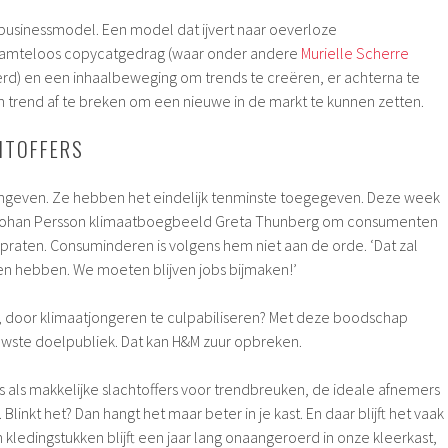
n businessmodel. Een model dat ijvert naar oeverloze
aamteloos copycatgedrag (waar onder andere
Murielle Scherre
erd) en een inhaalbeweging om trends te creëren, er achterna te
trend af te breken om een nieuwe in de markt te kunnen zetten.
HTOFFERS
aangeven. Ze hebben het eindelijk tenminste toegegeven. Deze week
Johan Persson klimaatboegbeeld Greta Thunberg om consumenten
praten. Consuminderen is volgens hem niet aan de orde. ‘Dat zal
gen hebben. We moeten blijven jobs bijmaken!’
, door klimaatjongeren te culpabiliseren? Met deze boodschap
trouwste doelpubliek. Dat kan H&M zuur opbreken.
s als makkelijke slachtoffers voor trendbreuken, de ideale afnemers
Blinkt het? Dan hangt het maar beter in je kast. En daar blijft het vaak
kledingstukken blijft een jaar lang onaangeroerd in onze kleerkast,