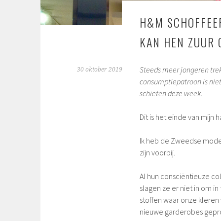
H&M SCHOFFEER
KAN HEN ZUUR
Steeds meer jongeren trekk
30 oktober 2019
consumptiepatroon is niet
schieten deze week.
Dit is het einde van mijn
Ik heb de Zweedse modeg
zijn voorbij.
Al hun consciëntieuze col
slagen ze er niet in om in 
stoffen waar onze kleren
nieuwe garderobes gepr