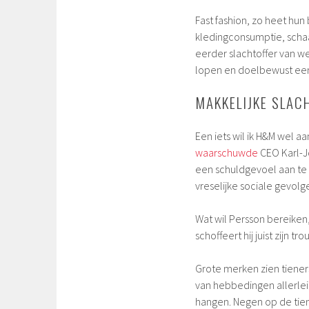
Fast fashion, zo heet hu
kledingconsumptie, sch
eerder slachtoffer van w
lopen en doelbewust een 
MAKKELIJKE SLAC
Een iets wil ik H&M wel 
waarschuwde
CEO Karl-
een schuldgevoel aan te 
vreselijke sociale gevol
Wat wil Persson bereiken
schoffeert hij juist zijn 
Grote merken zien tiener
van hebbedingen allerlei. 
hangen. Negen op de tien 