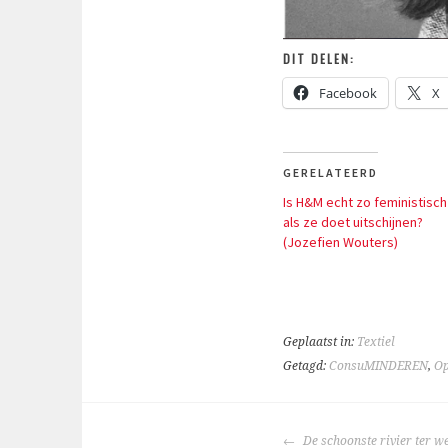
DIT DELEN:
Facebook
X
GERELATEERD
Is H&M echt zo feministisch
als ze doet uitschijnen?
(Jozefien Wouters)
Geplaatst in:
Textiel
Getagd:
ConsuMINDEREN
,
Op
BERICHTNAVIGA
De schoonste rivier ter w