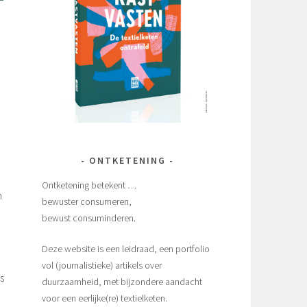
ONTKETENING
Ontketening betekent …
n
bewuster consumeren,
bewust consuminderen.
Deze website is een leidraad, een portfolio
vol (journalistieke) artikels over
s
duurzaamheid, met bijzondere aandacht
voor een eerlijke(re) textielketen.