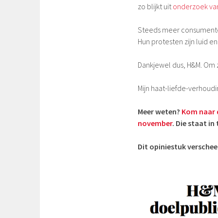
zo blijkt uit
onderzoek van 
Steeds meer consumente
Hun protesten zijn luid e
Dankjewel dus, H&M. Om z
Mijn haat-liefde-verhoudin
Meer weten?
Kom naar d
november
. Die staat i
Dit opiniestuk versche