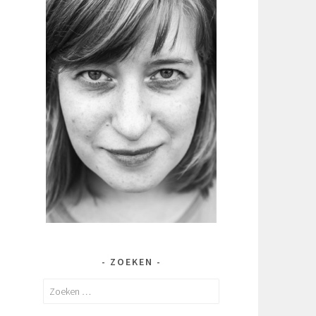
ZOEKEN
Zoeken
naar: