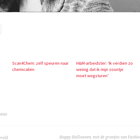
Scan4Chem: zelf speuren naar
H&M-arbeidster: ‘Ik verdien zo
chemicaliën
weinig dat ik mijn zoontje
moet wegsturen’
inie
TIE
Happy Halloween, met de groetjes van Fashio
ereld