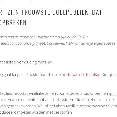
T ZIJN TROUWSTE DOELPUBLIEK. DAT
 OPBREKEN
en aan de alarmbel. Hun protesten zijn duidelijk. Dit
 leefbaar voor onze planeet. Dankjewel, H&M, om zo in je eigen voet te
 haat-liefde-verhouding met H&M.
igant lange tijd bestempeld als de
beste van de slechtste
. Die tijde
lecties, recyclage-initiatieven en voorliefde voor biokatoen ten spijt,
te zien waar de echte fout zit in het systeem. Die zit niet enkel bij de
 van gemaakt worden. Wel bij het afschuwelijke tempo waarop telken
oduceerd moeten worden met die stoffen.