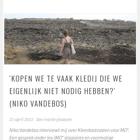
‘KOPEN WE TE VAAK KLEDIJ DIE WE
EIGENLIJK NIET NODIG HEBBEN?’
(NIKO VANDEBOS)
22 april 2023
Een reactie plaatsen
Niko Vandebos interviewt mij over Kleerkastvasten voor MO*.
Een gesprek onder (ex-)MO* stagiaires en voormalige