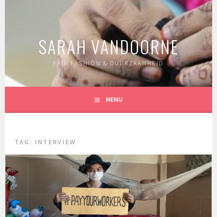
Spring
naar
inhoud
SARAH VANDOORNE
FAIR FASHION & DUURZAAMHEID
MENU
TAG:
INTERVIEW