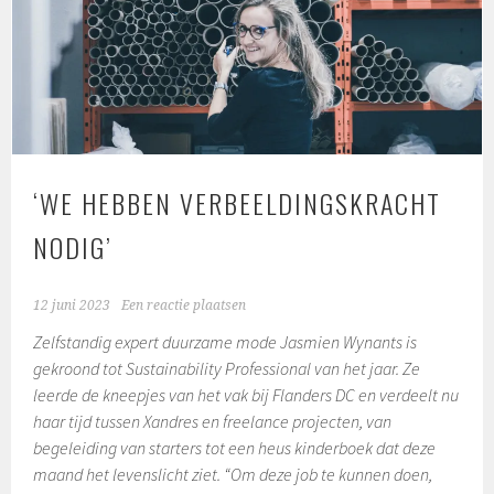
‘WE HEBBEN VERBEELDINGSKRACHT
NODIG’
12 juni 2023
Een reactie plaatsen
Zelfstandig expert duurzame mode Jasmien Wynants is
gekroond tot Sustainability Professional van het jaar. Ze
leerde de kneepjes van het vak bij Flanders DC en verdeelt nu
haar tijd tussen Xandres en freelance projecten, van
begeleiding van starters tot een heus kinderboek dat deze
maand het levenslicht ziet. “Om deze job te kunnen doen,