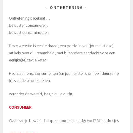
ONTKETENING
Ontketening betekent …
bewuster consumeren,
bewust consuminderen.
Deze website is een leidraad, een portfolio vol (journalistieke)
artikels over duurzaamheid, met bijzondere aandacht voor een
eerlijke(re) textielketen.
Het is aan ons, consumenten (en journalisten), om een duurzame
(r)evolutie te ontketenen.
Verander de wereld, begin bij je outfit.
CONSUMEER
Waar kan je bewust shoppen zonder schuldgevoel? Mijn adresjes