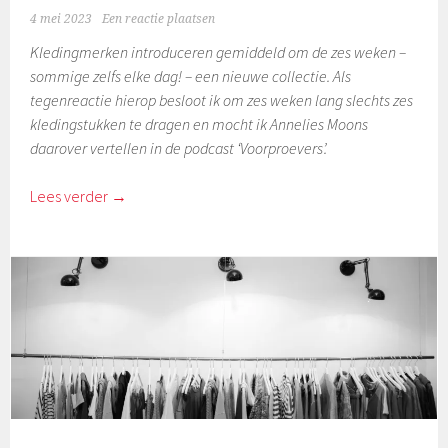
4 mei 2023
Een reactie plaatsen
Kledingmerken introduceren gemiddeld om de zes weken –
sommige zelfs elke dag! – een nieuwe collectie. Als
tegenreactie hierop besloot ik om zes weken lang slechts zes
kledingstukken te dragen en mocht ik Annelies Moons
daarover vertellen in de podcast ‘Voorproevers’.
Lees verder
→