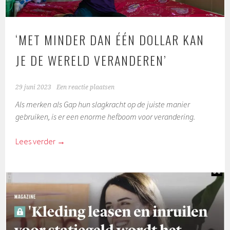
‘MET MINDER DAN ÉÉN DOLLAR KAN
JE DE WERELD VERANDEREN’
29 juni 2023
Een reactie plaatsen
Als merken als Gap hun slagkracht op de juiste manier
gebruiken, is er een enorme hefboom voor verandering.
Lees verder
→