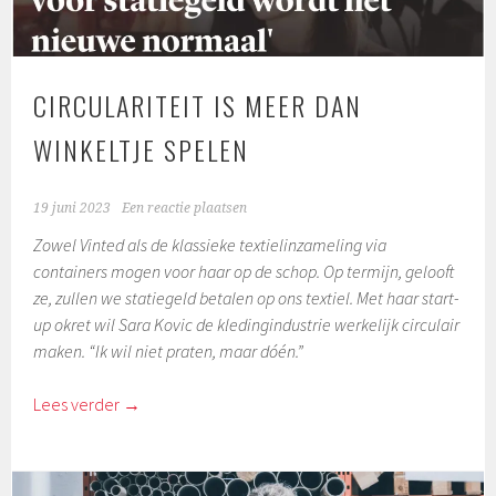
CIRCULARITEIT IS MEER DAN
WINKELTJE SPELEN
19 juni 2023
Een reactie plaatsen
Zowel Vinted als de klassieke textielinzameling via
containers mogen voor haar op de schop. Op termijn, gelooft
ze, zullen we statiegeld betalen op ons textiel. Met haar start-
up okret wil Sara Kovic de kledingindustrie werkelijk circulair
maken. “Ik wil niet praten, maar dóén.”
Lees verder
→