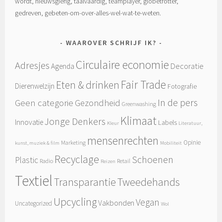
wordt, nieuwsgierig, taalvaardig, teamplayer, globetrotter,
gedreven, gebeten-om-over-alles-wel-wat-te-weten.
WAAROVER SCHRIJF IK?
Circulaire economie
Adresjes
Decoratie
Agenda
Fair Trade
Eten & drinken
Dierenwelzijn
Fotografie
In de pers
Geen categorie
Gezondheid
Greenwashing
Klimaat
Jonge Denkers
Innovatie
Labels
Kleur
Literatuur,
mensenrechten
Opinie
Marketing
kunst, muziek & film
Mobiliteit
Recyclage
Schoenen
Plastic
Radio
Retail
Reizen
Textiel
Tweedehands
Transparantie
Upcycling
Vegan
Vakbonden
Uncategorized
Wol