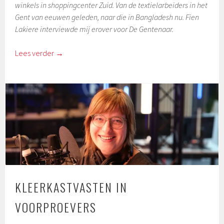
winkels in shoppingcenter Zuid. Van de textielarbeiders in het
Gent van eeuwen geleden, naar die in Bangladesh nu.
Fien
Lakiere interviewde mij erover voor De Gentenaar.
Lees verder
→
KLEERKASTVASTEN IN
VOORPROEVERS