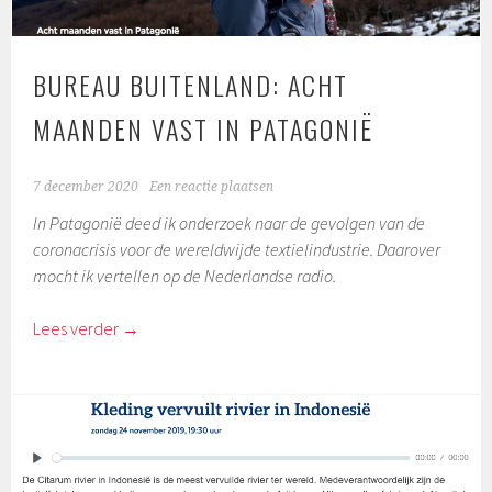
BUREAU BUITENLAND: ACHT
MAANDEN VAST IN PATAGONIË
7 december 2020
Een reactie plaatsen
In Patagonië deed ik onderzoek naar de gevolgen van de
coronacrisis voor de wereldwijde textielindustrie. Daarover
mocht ik vertellen op de Nederlandse radio.
Lees verder
→