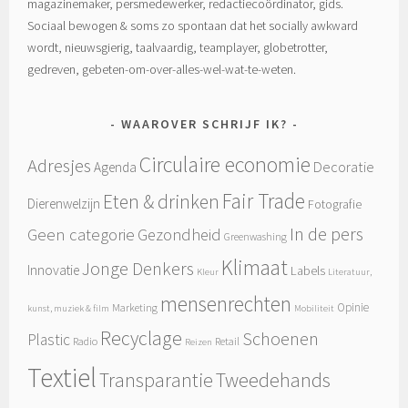
magazinemaker, persmedewerker, redactiecoördinator, gids.
Sociaal bewogen & soms zo spontaan dat het socially awkward
wordt, nieuwsgierig, taalvaardig, teamplayer, globetrotter,
gedreven, gebeten-om-over-alles-wel-wat-te-weten.
WAAROVER SCHRIJF IK?
Circulaire economie
Adresjes
Decoratie
Agenda
Fair Trade
Eten & drinken
Dierenwelzijn
Fotografie
In de pers
Geen categorie
Gezondheid
Greenwashing
Klimaat
Jonge Denkers
Innovatie
Labels
Kleur
Literatuur,
mensenrechten
Opinie
Marketing
kunst, muziek & film
Mobiliteit
Recyclage
Schoenen
Plastic
Radio
Retail
Reizen
Textiel
Tweedehands
Transparantie