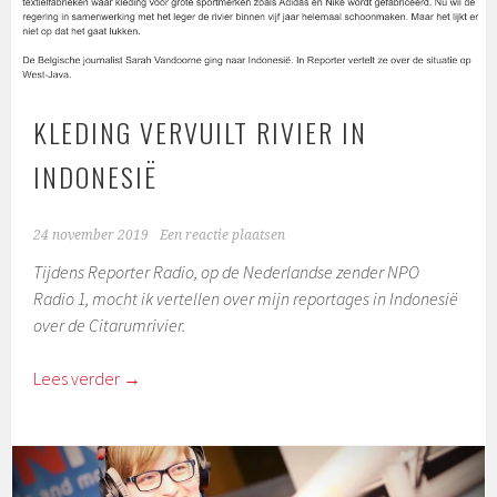
KLEDING VERVUILT RIVIER IN
INDONESIË
24 november 2019
Een reactie plaatsen
Tijdens Reporter Radio, op de Nederlandse zender NPO
Radio 1, mocht ik vertellen over mijn reportages in Indonesië
over de Citarumrivier.
Lees verder
→