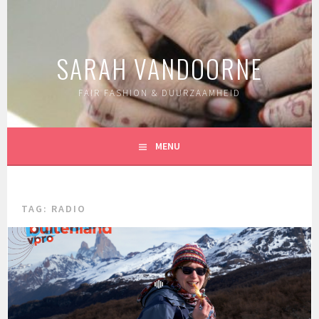
Spring
naar
inhoud
SARAH VANDOORNE
FAIR FASHION & DUURZAAMHEID
MENU
TAG:
RADIO