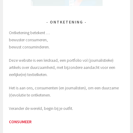
ONTKETENING
Ontketening betekent …
bewuster consumeren,
bewust consuminderen.
Deze website is een leidraad, een portfolio vol (journalistieke)
artikels over duurzaamheid, met bijzondere aandacht voor een
eerlijke(re) textielketen.
Het is aan ons, consumenten (en journalisten), om een duurzame
(r)evolutie te ontketenen.
Verander de wereld, begin bij je outfit.
CONSUMEER