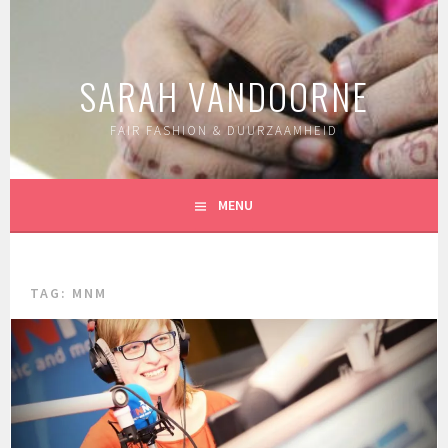
Spring
naar
inhoud
SARAH VANDOORNE
FAIR FASHION & DUURZAAMHEID
MENU
TAG:
MNM