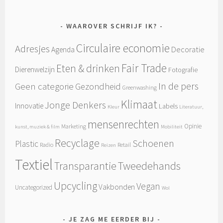
WAAROVER SCHRIJF IK?
Circulaire economie
Adresjes
Decoratie
Agenda
Fair Trade
Eten & drinken
Dierenwelzijn
Fotografie
In de pers
Geen categorie
Gezondheid
Greenwashing
Klimaat
Jonge Denkers
Innovatie
Labels
Kleur
Literatuur,
mensenrechten
Opinie
Marketing
kunst, muziek & film
Mobiliteit
Recyclage
Schoenen
Plastic
Radio
Retail
Reizen
Textiel
Tweedehands
Transparantie
Upcycling
Vegan
Vakbonden
Uncategorized
Wol
JE ZAG ME EERDER BIJ