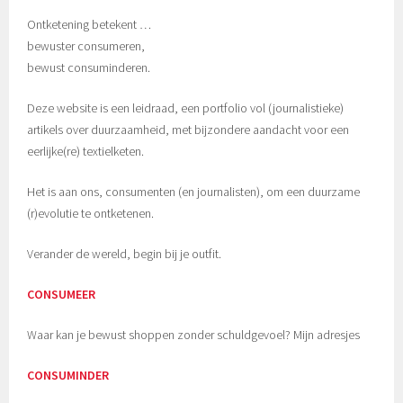
Ontketening betekent …
bewuster consumeren,
bewust consuminderen.
Deze website is een leidraad, een portfolio vol (journalistieke)
artikels over duurzaamheid, met bijzondere aandacht voor een
eerlijke(re) textielketen.
Het is aan ons, consumenten (en journalisten), om een duurzame
(r)evolutie te ontketenen.
Verander de wereld, begin bij je outfit.
CONSUMEER
Waar kan je bewust shoppen zonder schuldgevoel? Mijn adresjes
CONSUMINDER