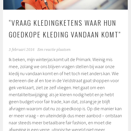
“VRAAG KLEDINGKETENS WAAR HUN
GOEDKOPE KLEDING VANDAAN KOMT”
3 februari 2016
Een reactie plaatsen
Ik beken, mijn winterjas komt uit de Primark. Weinig mis
mee, zolang we ons blijven vragen stellen bij waar onze
kledij nu vandaan komt en of het toch niet anders kan. Wie
iedereen die af en toe in de Veldstraat gaat shoppen voor
gek verklaart, ziet ze zelf vliegen. Het gaat om een
mentaliteitswijziging: als je kleren nodig hebt en je hebt
geen budget voor fair trade, kan dat, zolang je je blijft
afvragen waarom dat nu zo goedkoop is. Op die manier kan
er meer vraag – en uiteindelijk dus meer aanbod – ontstaan
naar steeds meer betaalbare fair fashion, en moet die
afweging in een verre, utopische wereld niet meer