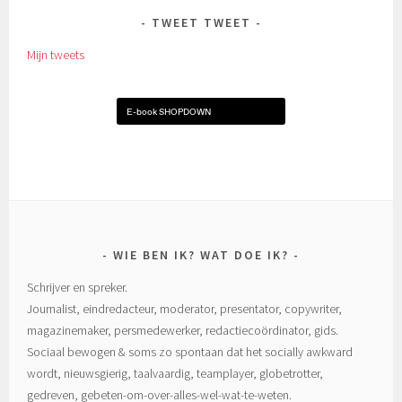
TWEET TWEET
Mijn tweets
E-book SHOPDOWN
WIE BEN IK? WAT DOE IK?
Schrijver en spreker.
Journalist, eindredacteur, moderator, presentator, copywriter,
magazinemaker, persmedewerker, redactiecoördinator, gids.
Sociaal bewogen & soms zo spontaan dat het socially awkward
wordt, nieuwsgierig, taalvaardig, teamplayer, globetrotter,
gedreven, gebeten-om-over-alles-wel-wat-te-weten.