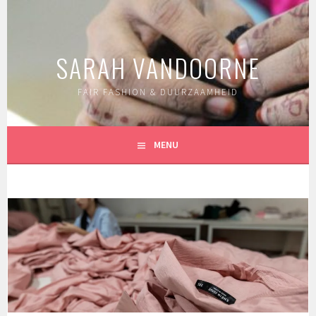
Spring
naar
inhoud
SARAH VANDOORNE
FAIR FASHION & DUURZAAMHEID
MENU