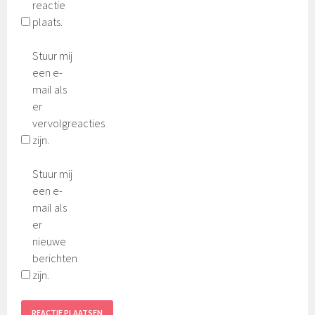
reactie
plaats.
Stuur mij
een e-
mail als
er
vervolgreacties
zijn.
Stuur mij
een e-
mail als
er
nieuwe
berichten
zijn.