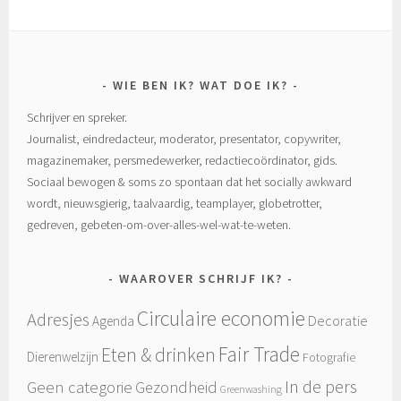
WIE BEN IK? WAT DOE IK?
Schrijver en spreker.
Journalist, eindredacteur, moderator, presentator, copywriter,
magazinemaker, persmedewerker, redactiecoördinator, gids.
Sociaal bewogen & soms zo spontaan dat het socially awkward
wordt, nieuwsgierig, taalvaardig, teamplayer, globetrotter,
gedreven, gebeten-om-over-alles-wel-wat-te-weten.
WAAROVER SCHRIJF IK?
Circulaire economie
Adresjes
Decoratie
Agenda
Fair Trade
Eten & drinken
Dierenwelzijn
Fotografie
In de pers
Geen categorie
Gezondheid
Greenwashing