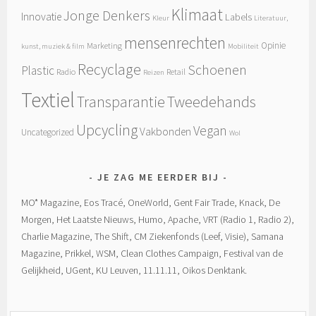
Klimaat
Jonge Denkers
Innovatie
Labels
Kleur
Literatuur,
mensenrechten
Opinie
Marketing
kunst, muziek & film
Mobiliteit
Recyclage
Schoenen
Plastic
Radio
Retail
Reizen
Textiel
Tweedehands
Transparantie
Upcycling
Vegan
Vakbonden
Uncategorized
Wol
JE ZAG ME EERDER BIJ
MO* Magazine, Eos Tracé, OneWorld, Gent Fair Trade, Knack, De
Morgen, Het Laatste Nieuws, Humo, Apache, VRT (Radio 1, Radio 2),
Charlie Magazine, The Shift, CM Ziekenfonds (Leef, Visie), Samana
Magazine, Prikkel, WSM, Clean Clothes Campaign, Festival van de
Gelijkheid, UGent, KU Leuven, 11.11.11, Oikos Denktank.