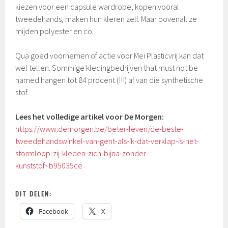
kiezen voor een capsule wardrobe, kopen vooral
tweedehands, maken hun kleren zelf. Maar bovenal: ze
mijden polyester en co.
Qua goed voornemen of actie voor Mei Plasticvrij kan dat
wel tellen. Sommige kledingbedrijven that must not be
named hangen tot 84 procent (!!!) af van die synthetische
stof.
Lees het volledige artikel voor De Morgen:
https://www.demorgen.be/beter-leven/de-beste-
tweedehandswinkel-van-gent-als-ik-dat-verklap-is-het-
stormloop-zij-kleden-zich-bijna-zonder-
kunststof~b95035ce
DIT DELEN:
Facebook
X