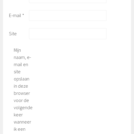
E-mail
*
Site
Mijn
naam, e-
mail en
site
opslaan
in deze
browser
voor de
volgende
keer
wanneer
ik een