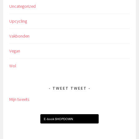
Uncategorized
Upcycling
Vakbonden
Vegan
Wol
TWEET TWEET
Mijn tweets
E-book SHOPDOWN