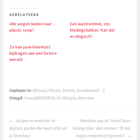
GERELATEERD
Alle wegen leiden naar …
Een wastrommel, zes
plastic soep?
kledingstukken. Kan dat
ecologisch?
Zo kan jouw kleerkast
bijdragen aan een betere
wereld
Geplaatst in:
Klimaat
,
Plastic
,
Textiel
,
Tweedehands
|
Getagd:
ConsuMINDEREN
,
De Morgen
,
Interview
BERICHTNAVIGATIE
Swipen en matchen: de
Meedoen aan de Textiel Race
digitale garderobe haalt alles uit
belangrijker dan winnen? ‘Ik ben
je kleerkast
nogal competitief ingesteld’