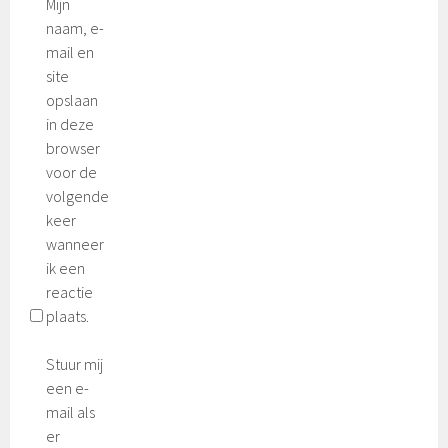
Mijn
naam, e-
mail en
site
opslaan
in deze
browser
voor de
volgende
keer
wanneer
ik een
reactie
plaats.
Stuur mij
een e-
mail als
er