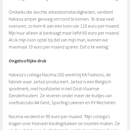
Ondanks die slechte arbeidsomstandigheden, verdient
Habeza amper genoeg om rond te komen. ‘Ik draai veel
overuren, zo kom ik aan een loon van 110 euro per maand.
Mijn huur alleen al bedraagt maar liefst 60 euro per maand.
Als ik mijn loon optel bij dat van mijn man, kunnen we
maximaal 10 euro per maand sparen. Dat is te weinig.’
Ongelooflijke druk
Habeza’s collega Nacima (30) werkt bij KA Fashions, de
fabriek waar Jartazi produceert. Jartazi is een Belgisch
sportmerk, met hoofdzetel in het Oost-Vlaamse
Denderhoutem. Ze leveren onder meer de truitjes van
voetbalclubs AA Gent, Sporting Lokeren en KV Mechelen.
Nacima verdient er 90 euro per maand. ‘Mijn collega’s
klagen over hoeveel kledingstukken ze moeten maken. Ze