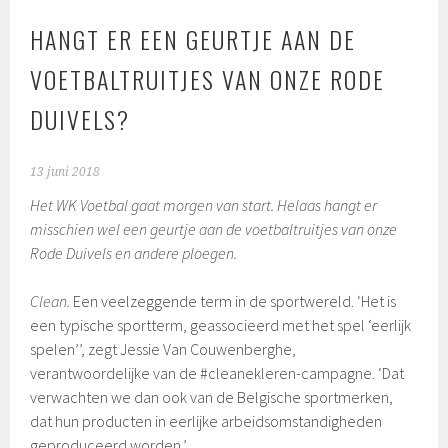
HANGT ER EEN GEURTJE AAN DE
VOETBALTRUITJES VAN ONZE RODE
DUIVELS?
13 juni 2018
Het WK Voetbal gaat morgen van start. Helaas hangt er
misschien wel een geurtje aan de voetbaltruitjes van onze
Rode Duivels en andere ploegen.
Clean.
Een veelzeggende term in de sportwereld. ‘Het is
een typische sportterm, geassocieerd met het spel ‘eerlijk
spelen’’, zegt Jessie Van Couwenberghe,
verantwoordelijke van de #cleanekleren-campagne. ‘Dat
verwachten we dan ook van de Belgische sportmerken,
dat hun producten in eerlijke arbeidsomstandigheden
geproduceerd worden.’