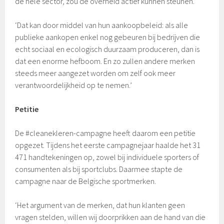
de hele sector, zou de overheid actief kunnen steunen.’
‘Dat kan door middel van hun aankoopbeleid: als alle
publieke aankopen enkel nog gebeuren bij bedrijven die
echt sociaal en ecologisch duurzaam produceren, dan is
dat een enorme hefboom. En zo zullen andere merken
steeds meer aangezet worden om zelf ook meer
verantwoordelijkheid op te nemen.’
Petitie
De #cleanekleren-campagne heeft daarom een petitie
opgezet. Tijdens het eerste campagnejaar haalde het 31
471 handtekeningen op, zowel bij individuele sporters of
consumenten als bij sportclubs. Daarmee stapte de
campagne naar de Belgische sportmerken.
‘Het argument van de merken, dat hun klanten geen
vragen stelden, willen wij doorprikken aan de hand van die