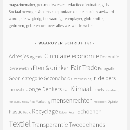
magazinemaker, persmedewerker, redactiecoördinator, gids.
Sociaal bewogen & soms zo spontaan dat het socially awkward
wordt, nieuwsgierig, taalvaardig, teamplayer, globetrotter,
gedreven, gebeten-om-over-alles-wel-wat-te-weten.
WAAROVER SCHRIJF IK?
Circulaire economie
Adresjes
Decoratie
Agenda
Fair Trade
Eten & drinken
Dierenwelzijn
Fotografie
In de pers
Geen categorie
Gezondheid
Greenwashing
Klimaat
Jonge Denkers
Innovatie
Labels
Kleur
Literatuur,
mensenrechten
Opinie
Marketing
kunst, muziek & film
Mobiliteit
Recyclage
Schoenen
Plastic
Radio
Retail
Reizen
Textiel
Tweedehands
Transparantie