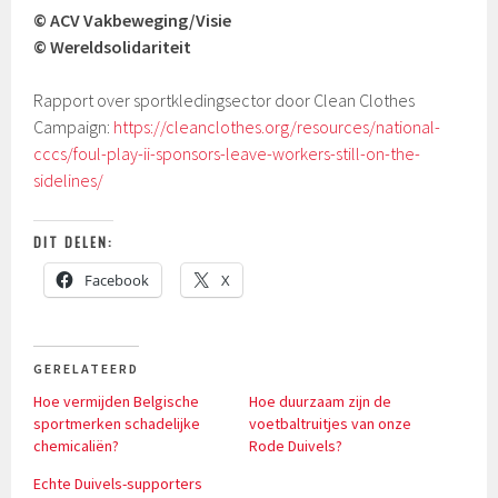
© ACV Vakbeweging/Visie
© Wereldsolidariteit
Rapport over sportkledingsector door Clean Clothes
Campaign:
https://cleanclothes.org/resources/national-
cccs/foul-play-ii-sponsors-leave-workers-still-on-the-
sidelines/
DIT DELEN:
Facebook
X
GERELATEERD
Hoe vermijden Belgische
Hoe duurzaam zijn de
sportmerken schadelijke
voetbaltruitjes van onze
chemicaliën?
Rode Duivels?
Echte Duivels-supporters