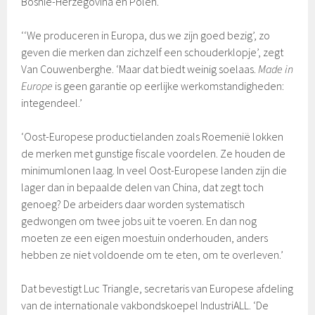
Bosnië-Herzegovina en Polen.
‘‘We produceren in Europa, dus we zijn goed bezig’, zo
geven die merken dan zichzelf een schouderklopje’, zegt
Van Couwenberghe. ‘Maar dat biedt weinig soelaas.
Made in
Europe
is geen garantie op eerlijke werkomstandigheden:
integendeel.’
‘Oost-Europese productielanden zoals Roemenië lokken
de merken met gunstige fiscale voordelen. Ze houden de
minimumlonen laag. In veel Oost-Europese landen zijn die
lager dan in bepaalde delen van China, dat zegt toch
genoeg? De arbeiders daar worden systematisch
gedwongen om twee jobs uit te voeren. En dan nog
moeten ze een eigen moestuin onderhouden, anders
hebben ze niet voldoende om te eten, om te overleven.’
Dat bevestigt Luc Triangle, secretaris van Europese afdeling
van de internationale vakbondskoepel IndustriALL. ‘De