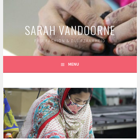
Spring
naar
inhoud
SARAH VANDOORNE
FAIR FASHION & DUURZAAMHEID
MENU