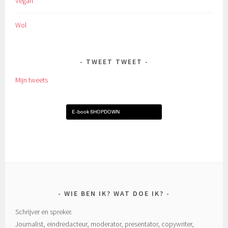
Vegan
Wol
TWEET TWEET
Mijn tweets
E-book SHOPDOWN
WIE BEN IK? WAT DOE IK?
Schrijver en spreker.
Journalist, eindredacteur, moderator, presentator, copywriter,