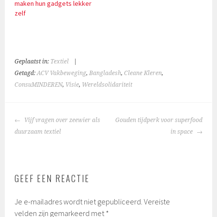
maken hun gadgets lekker
zelf
Geplaatst in:
Textiel
|
Getagd:
ACV Vakbeweging
,
Bangladesh
,
Cleane Kleren
,
ConsuMINDEREN
,
Visie
,
Wereldsolidariteit
BERICHTNAVIGATIE
Vijf vragen over zeewier als
Gouden tijdperk voor superfood
duurzaam textiel
in space
GEEF EEN REACTIE
Je e-mailadres wordt niet gepubliceerd.
Vereiste
velden zijn gemarkeerd met
*