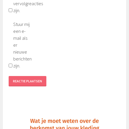
vervolgreacties
zijn.
Stuur mij
een e-
mail als
er
nieuwe
berichten
zijn.